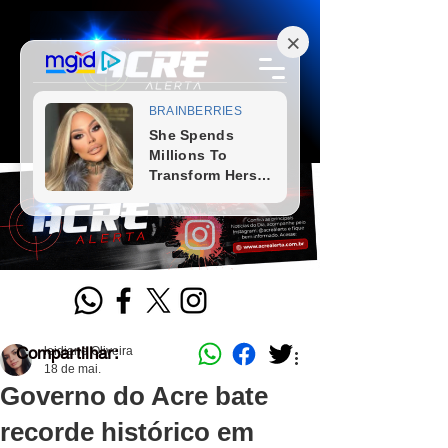
Compartilhar:
leidiane Oliveira
18 de mai.
Governo do Acre bate
recorde histórico em