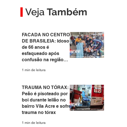
Veja
Também
FACADA NO CENTRO
DE BRASILEIA: Idoso
de 66 anos é
esfaqueado após
confusão na região
central do interior do
1 min de leitura
Acre
TRAUMA NO TÓRAX:
Peão é pisoteado por
boi durante leilão no
bairro Vila Acre e sofre
trauma no tórax
1 min de leitura