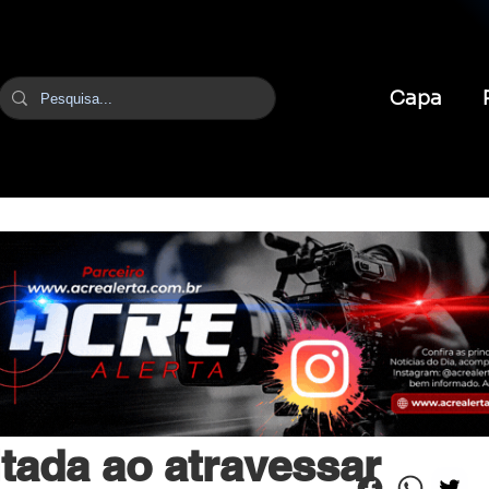
Capa
br
1 de jun.
1 min de leitura
ltada ao atravessar