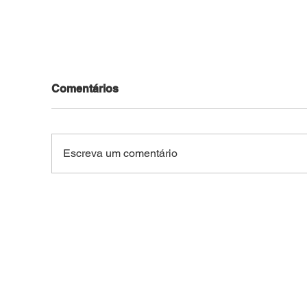
Comentários
Escreva um comentário
FACADA NO CENTRO DE
TRA
BRASILEIA: Idoso de 66
Peã
anos é esfaqueado após
dura
confusão na região central
Vila
do interior do Acre
no 