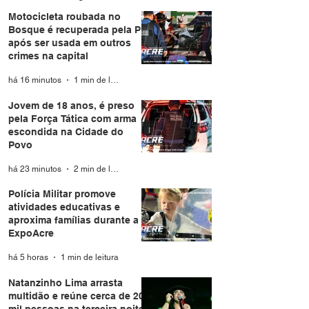
Motocicleta roubada no
Bosque é recuperada pela PM
após ser usada em outros
crimes na capital
há 16 minutos
1 min de leitura
Jovem de 18 anos, é preso
pela Força Tática com arma
escondida na Cidade do
Povo
há 23 minutos
2 min de leitura
Polícia Militar promove
atividades educativas e
aproxima famílias durante a
ExpoAcre
há 5 horas
1 min de leitura
Natanzinho Lima arrasta
multidão e reúne cerca de 20
mil pessoas na terceira noite