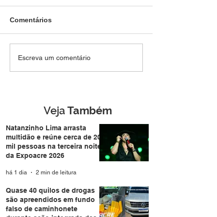
Comentários
Traficante monitorado
BOPE apreende
Escreva um comentário
por tornozeleira é preso
de 18 quilos de
com quase meio quilo
e munições de fu
de skunk e cocaína em
em Rio Branco
operação da Força
Tática em Rio Branco
Veja
Também
Natanzinho Lima arrasta
multidão e reúne cerca de 20
mil pessoas na terceira noite
da Expoacre 2026
há 1 dia
2 min de leitura
Quase 40 quilos de drogas
são apreendidos em fundo
falso de caminhonete