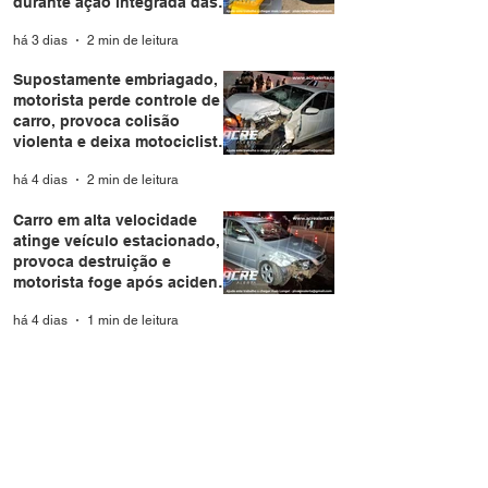
durante ação integrada das
forças de segurança em Rio
há 3 dias
2 min de leitura
Branco
Supostamente embriagado,
motorista perde controle de
carro, provoca colisão
violenta e deixa motociclista
e passageira feridos em Rio
há 4 dias
2 min de leitura
Branco
Carro em alta velocidade
atinge veículo estacionado,
provoca destruição e
motorista foge após acidente
na Avenida Sobral
há 4 dias
1 min de leitura