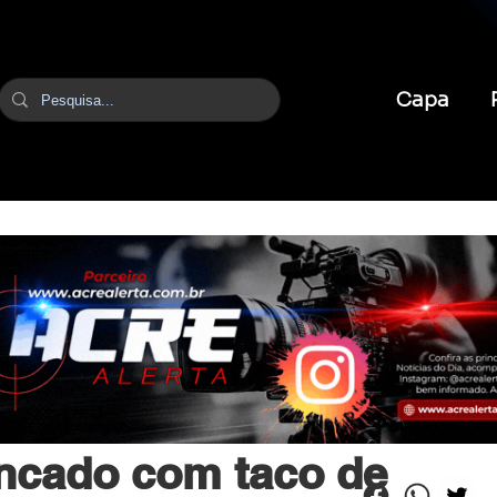
Capa
br
11 de mai. de 2025
1 min de leitura
cado com taco de