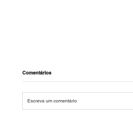
Comentários
Escreva um comentário
Força Tática prende jovem
Den
de 28 anos com mais de
Forç
R$ 4,8 mil e drogas no
ter