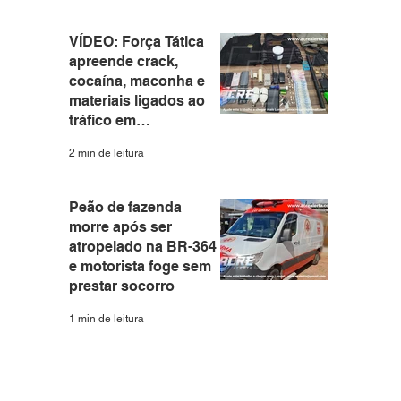
VÍDEO: Força Tática
apreende crack,
cocaína, maconha e
materiais ligados ao
tráfico em
apartamento no Santa
2 min de leitura
Helena
Peão de fazenda
morre após ser
atropelado na BR-364
e motorista foge sem
prestar socorro
1 min de leitura