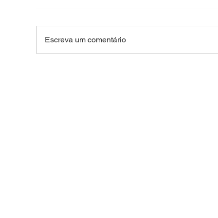
Escreva um comentário
Motocicleta roubada no
Jov
Bosque é recuperada pela
pel
PM após ser usada em
arm
outros crimes na capital
do 