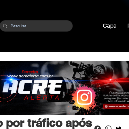
Capa
br
25 de jun. de 2025
1 min de leitura
por tráfico após