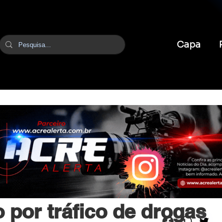
Capa
br
13 de nov. de 2024
1 min de leitura
por tráfico de drogas