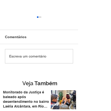
Comentários
SEM DIREITO A LUA DE
Força Tática pr
Escreva um comentário
MEL: Foragido de
jovem de 28 an
Rondônia é
mais de R$ 4,8 m
reconhecido por
drogas no Belo 
câmera facial e preso
durante casamento
Veja
Também
coletivo da Expoacre
Monitorado da Justiça é
baleado após
desentendimento no bairro
Laélia Alcântara, em Rio