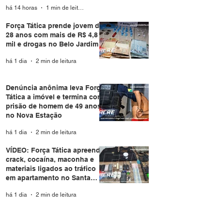
Branco
há 14 horas
1 min de leitura
Força Tática prende jovem de
28 anos com mais de R$ 4,8
mil e drogas no Belo Jardim I
há 1 dia
2 min de leitura
Denúncia anônima leva Força
Tática a imóvel e termina com
prisão de homem de 49 anos
no Nova Estação
há 1 dia
2 min de leitura
VÍDEO: Força Tática apreende
crack, cocaína, maconha e
materiais ligados ao tráfico
em apartamento no Santa
Helena
há 1 dia
2 min de leitura