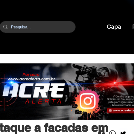
Capa
br
1 de jun.
2 min de leitura
taque a facadas em