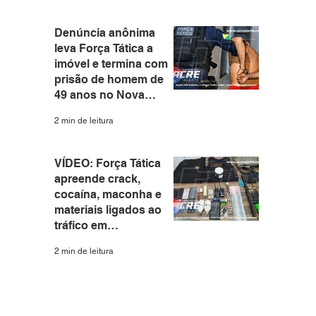
Denúncia anônima
leva Força Tática a
imóvel e termina com
prisão de homem de
49 anos no Nova
Estação
2 min de leitura
VÍDEO: Força Tática
apreende crack,
cocaína, maconha e
materiais ligados ao
tráfico em
apartamento no Santa
2 min de leitura
Helena