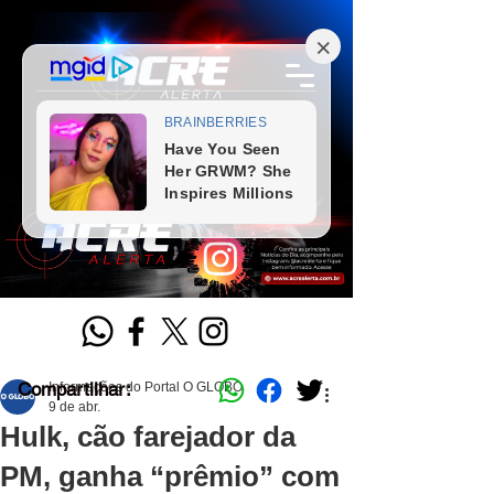
Compartilhar:
Informações do Portal O GLOBO
9 de abr.
Hulk, cão farejador da
PM, ganha “prêmio” com