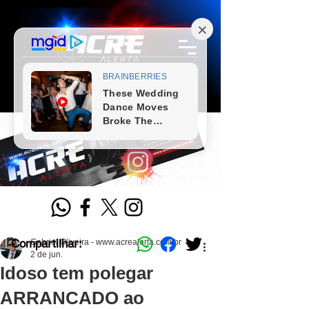
Compartilhar:
Gabriel Oliveira - www.acrealerta.com.br
2 de jun.
Idoso tem polegar
ARRANCADO ao