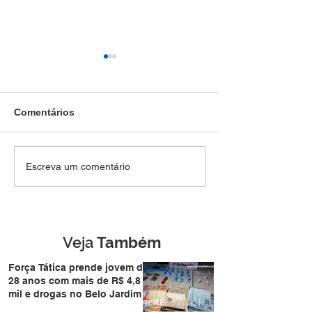
Comentários
Força Tática prende
Denúncia anôni
Escreva um comentário
jovem de 28 anos com
Força Tática a i
mais de R$ 4,8 mil e
termina com pri
drogas no Belo Jardim I
homem de 49 a
Nova Estação
Veja
Também
Força Tática prende jovem de
28 anos com mais de R$ 4,8
mil e drogas no Belo Jardim I