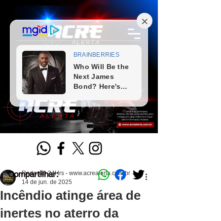
Compartilhar:
Redação 24Hrs - www.acrealerta.com.br
14 de jun. de 2025
Incêndio atinge área de
inertes no aterro da