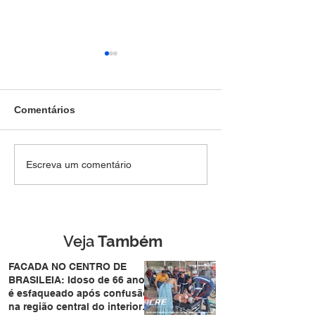
Comentários
TRAUMA NO TÓRAX:
Homem tenta
Escreva um comentário
Peão é pisoteado por
atravessar pista
boi durante leilão no
de forma repent
bairro Vila Acre e sofre
atropelado por
trauma no tórax
motocicleta no
Eldorado em Ri
Veja
Também
Branco
FACADA NO CENTRO DE
BRASILEIA: Idoso de 66 anos
é esfaqueado após confusão
na região central do interior