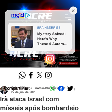
Compartilhar:
Gabriel Oliveira - www.acrealerta.com.br
22 de jun. de 2025
Irã ataca Israel com
mísseis após bombardeio