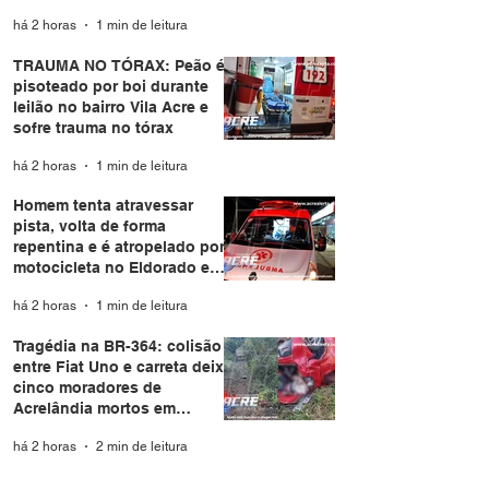
do Acre
há 2 horas
1 min de leitura
TRAUMA NO TÓRAX: Peão é
pisoteado por boi durante
leilão no bairro Vila Acre e
sofre trauma no tórax
há 2 horas
1 min de leitura
Homem tenta atravessar
pista, volta de forma
repentina e é atropelado por
motocicleta no Eldorado em
Rio Branco
há 2 horas
1 min de leitura
Tragédia na BR-364: colisão
entre Fiat Uno e carreta deixa
cinco moradores de
Acrelândia mortos em
Rondônia
há 2 horas
2 min de leitura