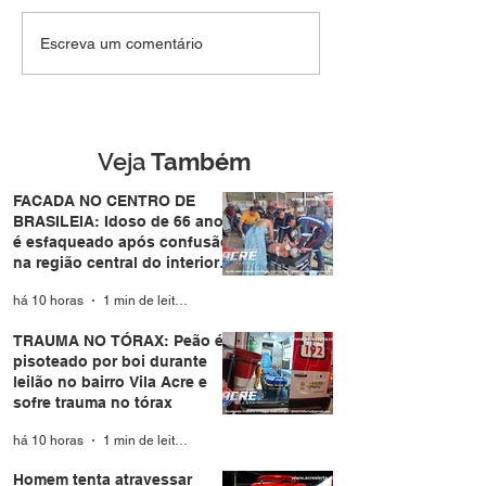
TRAUMA NO TÓRAX:
Homem tenta
Escreva um comentário
Peão é pisoteado por
atravessar pista
boi durante leilão no
de forma repent
bairro Vila Acre e sofre
atropelado por
trauma no tórax
motocicleta no
Eldorado em Ri
Veja
Também
Branco
FACADA NO CENTRO DE
BRASILEIA: Idoso de 66 anos
é esfaqueado após confusão
na região central do interior
do Acre
há 10 horas
1 min de leitura
TRAUMA NO TÓRAX: Peão é
pisoteado por boi durante
leilão no bairro Vila Acre e
sofre trauma no tórax
há 10 horas
1 min de leitura
Homem tenta atravessar