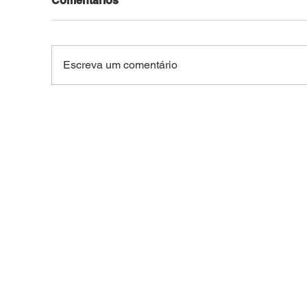
Comentários
Escreva um comentário
Motocicleta roubada no
Jov
Bosque é recuperada pela
pel
PM após ser usada em
arm
outros crimes na capital
do 