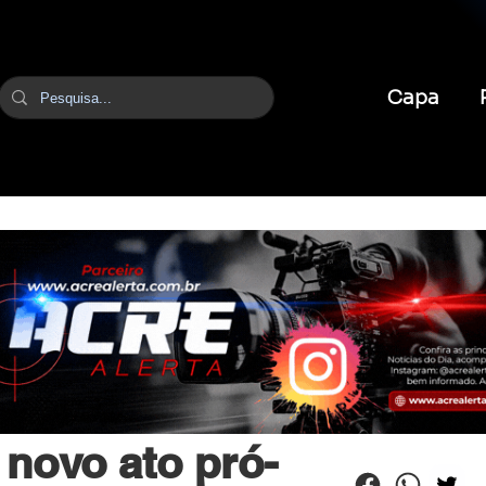
Capa
br
14 de jun. de 2025
1 min de leitura
 novo ato pró-