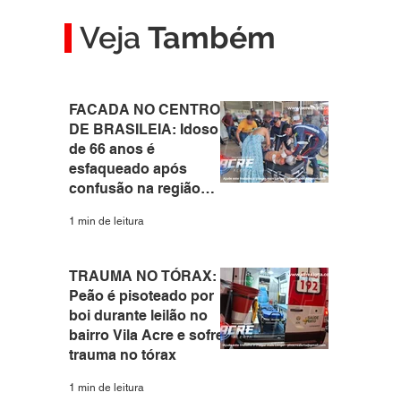
Veja
Também
FACADA NO CENTRO
DE BRASILEIA: Idoso
de 66 anos é
esfaqueado após
confusão na região
central do interior do
1 min de leitura
Acre
TRAUMA NO TÓRAX:
Peão é pisoteado por
boi durante leilão no
bairro Vila Acre e sofre
trauma no tórax
1 min de leitura