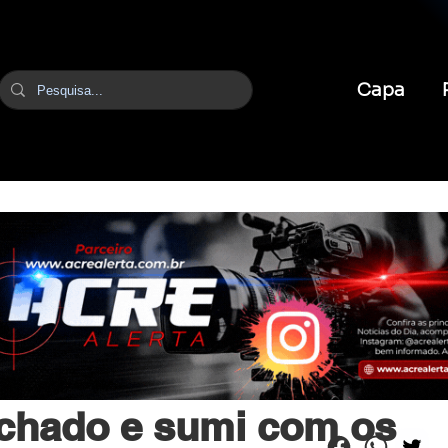
Capa
br
1 de jun.
2 min de leitura
chado e sumi com os