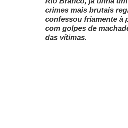
Rio Branco, já tinha u
crimes mais brutais reg
confessou friamente à p
com golpes de machado
das vítimas.