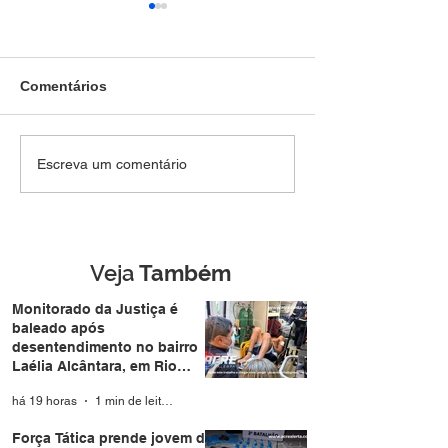
Comentários
SEM DIREITO A LUA DE
Força Tática pr
Escreva um comentário
MEL: Foragido de
jovem de 28 an
Rondônia é
mais de R$ 4,8 m
reconhecido por
drogas no Belo 
câmera facial e preso
durante casamento
Veja
Também
coletivo da Expoacre
Monitorado da Justiça é
baleado após
desentendimento no bairro
Laélia Alcântara, em Rio
Branco
há 19 horas
1 min de leitura
Força Tática prende jovem de