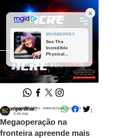
Compartilhar:
Redação 24Hrs - www.acrealerta.com.br
6 de mar.
Megaoperação na
fronteira apreende mais