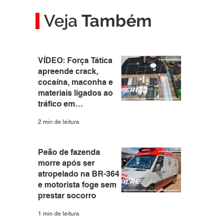
Veja
Também
VÍDEO: Força Tática
apreende crack,
cocaína, maconha e
materiais ligados ao
tráfico em
apartamento no Santa
2 min de leitura
Helena
Peão de fazenda
morre após ser
atropelado na BR-364
e motorista foge sem
prestar socorro
1 min de leitura