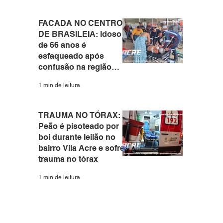
FACADA NO CENTRO
DE BRASILEIA: Idoso
de 66 anos é
esfaqueado após
confusão na região
central do interior do
1 min de leitura
Acre
TRAUMA NO TÓRAX:
Peão é pisoteado por
boi durante leilão no
bairro Vila Acre e sofre
trauma no tórax
1 min de leitura