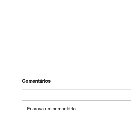
Comentários
Escreva um comentário
VÍDEO: Força Tática
Jov
apreende crack, cocaína,
pela