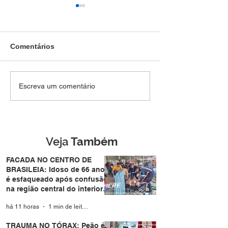
Comentários
TRAUMA NO TÓRAX:
Homem tenta
Escreva um comentário
Peão é pisoteado por
atravessar pista
boi durante leilão no
de forma repent
bairro Vila Acre e sofre
atropelado por
trauma no tórax
motocicleta no
Eldorado em Ri
Veja
Também
Branco
FACADA NO CENTRO DE
BRASILEIA: Idoso de 66 anos
é esfaqueado após confusão
na região central do interior
do Acre
há 11 horas
1 min de leitura
TRAUMA NO TÓRAX: Peão é