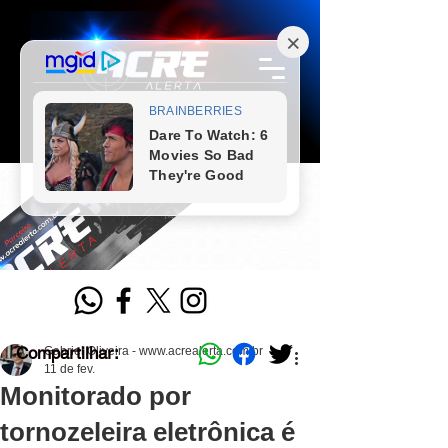
Compartilhar:
Gabriel Oliveira - www.acrealerta.com.br
11 de fev.
Monitorado por
tornozeleira eletrônica é