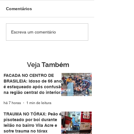
Comentários
TRAUMA NO TÓRAX:
Homem tenta
Escreva um comentário
Peão é pisoteado por
atravessar pista
boi durante leilão no
de forma repent
bairro Vila Acre e sofre
atropelado por
trauma no tórax
motocicleta no
Eldorado em Ri
Veja
Também
Branco
FACADA NO CENTRO DE
BRASILEIA: Idoso de 66 anos
é esfaqueado após confusão
na região central do interior
do Acre
há 7 horas
1 min de leitura
TRAUMA NO TÓRAX: Peão é
pisoteado por boi durante
leilão no bairro Vila Acre e
sofre trauma no tórax