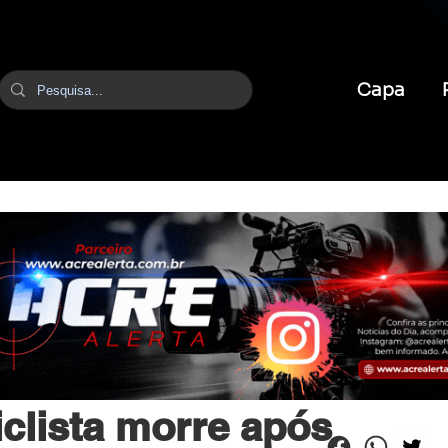
Capa
br
22 de mar.
1 min de leitura
clista morre após