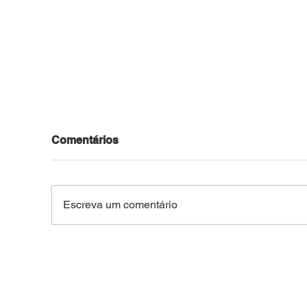
Comentários
Escreva um comentário
Motocicleta roubada no
Jov
Bosque é recuperada pela
pel
PM após ser usada em
arm
outros crimes na capital
do 