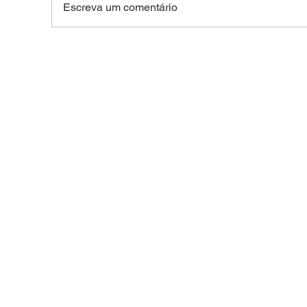
Escreva um comentário
Força Tática prende jovem
Den
de 28 anos com mais de
Forç
R$ 4,8 mil e drogas no
ter
Belo Jardim I
hom
Nov