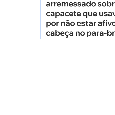
arremessado sobre
capacete que usav
por não estar afiv
cabeça no para-bri