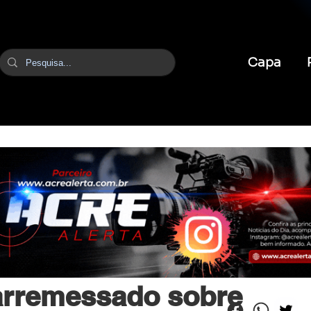
Capa
br
28 de jun. de 2025
1 min de leitura
 arremessado sobre