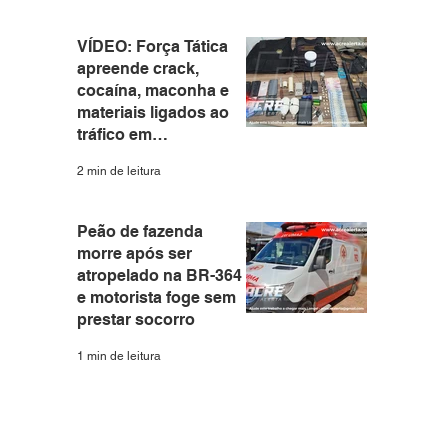
VÍDEO: Força Tática
apreende crack,
cocaína, maconha e
materiais ligados ao
tráfico em
apartamento no Santa
2 min de leitura
Helena
Peão de fazenda
morre após ser
atropelado na BR-364
e motorista foge sem
prestar socorro
1 min de leitura