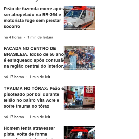
Acre
Peão de fazenda morre após
ser atropelado na BR-364 e
motorista foge sem prestar
socorro
há 4 horas
1 min de leitura
FACADA NO CENTRO DE
BRASILEIA: Idoso de 66 anos
é esfaqueado após confusão
na região central do interior
do Acre
há 17 horas
1 min de leitura
TRAUMA NO TÓRAX: Peão é
pisoteado por boi durante
leilão no bairro Vila Acre e
sofre trauma no tórax
há 17 horas
1 min de leitura
Homem tenta atravessar
pista, volta de forma