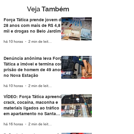
Nova Estação
Veja
Também
Força Tática prende jovem de
28 anos com mais de R$ 4,8
mil e drogas no Belo Jardim I
há 10 horas
2 min de leitura
Denúncia anônima leva Força
Tática a imóvel e termina com
prisão de homem de 49 anos
no Nova Estação
há 10 horas
2 min de leitura
VÍDEO: Força Tática apreende
crack, cocaína, maconha e
materiais ligados ao tráfico
em apartamento no Santa
Helena
há 16 horas
2 min de leitura