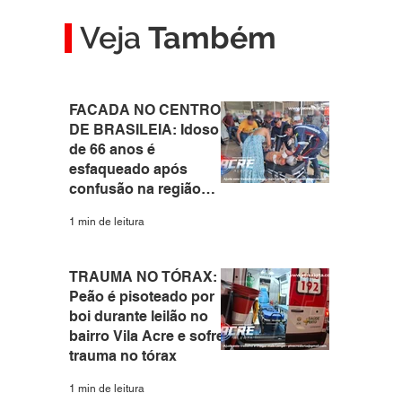
Veja
Também
FACADA NO CENTRO
DE BRASILEIA: Idoso
de 66 anos é
esfaqueado após
confusão na região
central do interior do
1 min de leitura
Acre
TRAUMA NO TÓRAX:
Peão é pisoteado por
boi durante leilão no
bairro Vila Acre e sofre
trauma no tórax
1 min de leitura