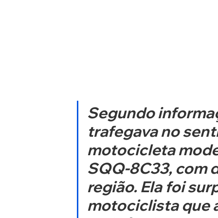
Segundo informaç
trafegava no sent
motocicleta model
SQQ-8C33, com de
região. Ela foi su
motociclista que a