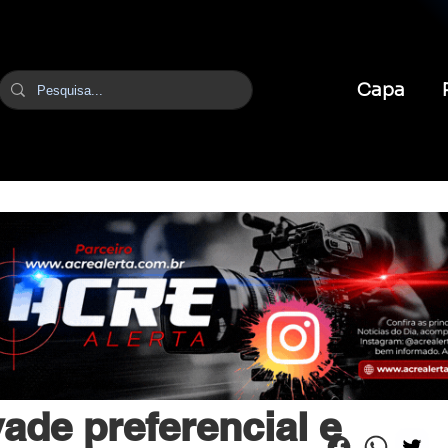
Capa
br
30 de abr. de 2025
1 min de leitura
vade preferencial e