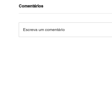
Comentários
Escreva um comentário
FACADA NO CENTRO DE
TRA
BRASILEIA: Idoso de 66
Peã
anos é esfaqueado após
dura
confusão na região central
Vila
do interior do Acre
no 