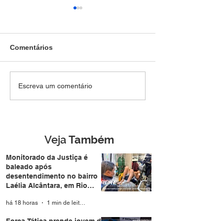
Comentários
SEM DIREITO A LUA DE
Força Tática pr
Escreva um comentário
MEL: Foragido de
jovem de 28 an
Rondônia é
mais de R$ 4,8 m
reconhecido por
drogas no Belo 
câmera facial e preso
durante casamento
Veja
Também
coletivo da Expoacre
Monitorado da Justiça é
baleado após
desentendimento no bairro
Laélia Alcântara, em Rio
Branco
há 18 horas
1 min de leitura
Força Tática prende jovem de