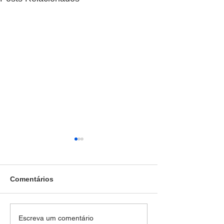
Comentários
Força Tática prende
Denúncia anôni
Escreva um comentário