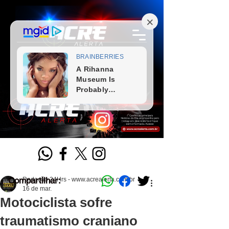
Compartilhar:
Redação 24Hrs - www.acrealerta.com.br
16 de mar.
Motociclista sofre
traumatismo craniano