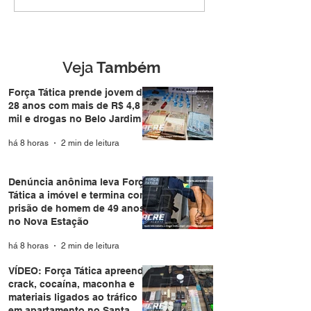
jovem de 28 anos com
Força Tática a i
mais de R$ 4,8 mil e
termina com pri
drogas no Belo Jardim I
homem de 49 a
Nova Estação
Veja
Também
Força Tática prende jovem de
28 anos com mais de R$ 4,8
mil e drogas no Belo Jardim I
há 8 horas
2 min de leitura
Denúncia anônima leva Força
Tática a imóvel e termina com
prisão de homem de 49 anos
no Nova Estação
há 8 horas
2 min de leitura
VÍDEO: Força Tática apreende
crack, cocaína, maconha e
materiais ligados ao tráfico
em apartamento no Santa