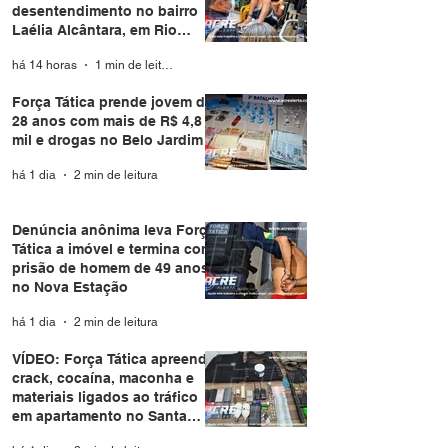
desentendimento no bairro
Laélia Alcântara, em Rio
Branco
há 14 horas
1 min de leitura
Força Tática prende jovem de
28 anos com mais de R$ 4,8
mil e drogas no Belo Jardim I
há 1 dia
2 min de leitura
Denúncia anônima leva Força
Tática a imóvel e termina com
prisão de homem de 49 anos
no Nova Estação
há 1 dia
2 min de leitura
VÍDEO: Força Tática apreende
crack, cocaína, maconha e
materiais ligados ao tráfico
em apartamento no Santa
Helena