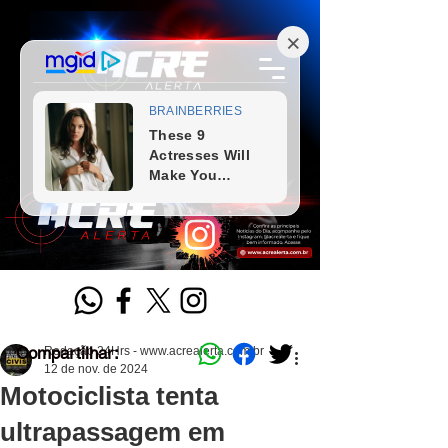
Compartilhar:
Redação 24Hrs - www.acrealerta.com.br
12 de nov. de 2024
Motociclista tenta
ultrapassagem em