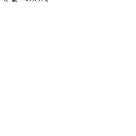
há 1 dia
2 min de leitura