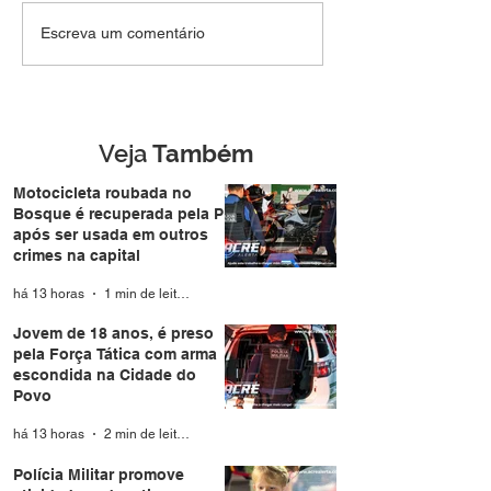
Jovem de 18 anos, é
Polícia Militar 
Escreva um comentário
preso pela Força Tática
atividades educ
com arma escondida na
aproxima famíli
Cidade do Povo
durante a Expo
Veja
Também
Motocicleta roubada no
Bosque é recuperada pela PM
após ser usada em outros
crimes na capital
há 13 horas
1 min de leitura
Jovem de 18 anos, é preso
pela Força Tática com arma
escondida na Cidade do
Povo
há 13 horas
2 min de leitura
Polícia Militar promove