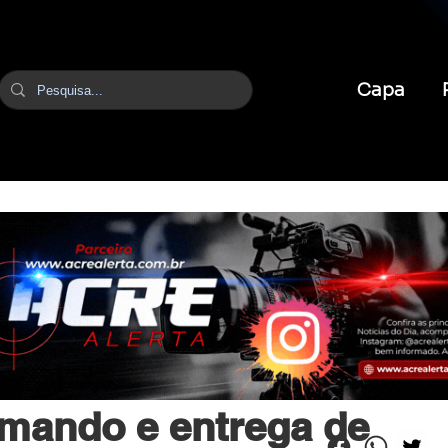
Capa
br
3 de fev.
1 min de leitura
mando e entrega de