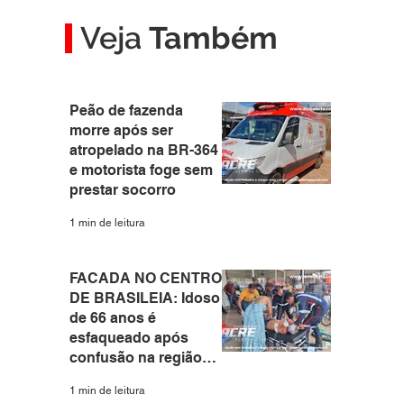
Veja
Também
Peão de fazenda
morre após ser
atropelado na BR-364
e motorista foge sem
prestar socorro
1 min de leitura
FACADA NO CENTRO
DE BRASILEIA: Idoso
de 66 anos é
esfaqueado após
confusão na região
central do interior do
1 min de leitura
Acre