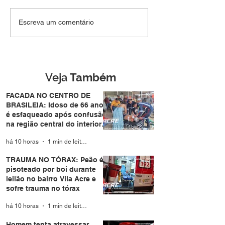
TRAUMA NO TÓRAX:
Homem tenta
Escreva um comentário
Peão é pisoteado por
atravessar pista
boi durante leilão no
de forma repent
bairro Vila Acre e sofre
atropelado por
trauma no tórax
motocicleta no
Eldorado em Ri
Veja
Também
Branco
FACADA NO CENTRO DE
BRASILEIA: Idoso de 66 anos
é esfaqueado após confusão
na região central do interior
do Acre
há 10 horas
1 min de leitura
TRAUMA NO TÓRAX: Peão é
pisoteado por boi durante
leilão no bairro Vila Acre e
sofre trauma no tórax
há 10 horas
1 min de leitura
Homem tenta atravessar