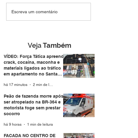
Jovem de 19 anos é
Peão de fazend
Escreva um comentário
preso pela Força Tática
após ser atrope
após fugir e jogar
BR-364 e motori
revólver em terreno
sem prestar soc
baldio no Triângulo
Veja
Também
VÍDEO: Força Tática apreende
crack, cocaína, maconha e
materiais ligados ao tráfico
em apartamento no Santa
Helena
há 17 minutos
2 min de leitura
Peão de fazenda morre após
ser atropelado na BR-364 e
motorista foge sem prestar
socorro
há 9 horas
1 min de leitura
FACADA NO CENTRO DE