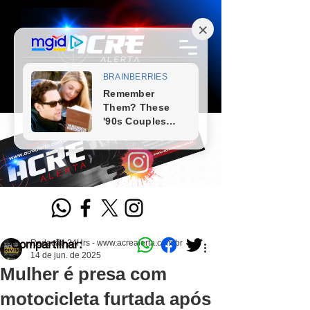
Compartilhar:
Redação 24Hrs - www.acrealerta.com.br
14 de jun. de 2025
Mulher é presa com
motocicleta furtada após