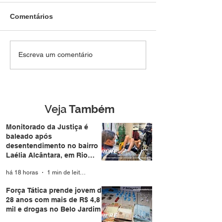
Comentários
SEM DIREITO A LUA DE
Força Tática pr
Escreva um comentário
MEL: Foragido de
jovem de 28 an
Rondônia é
mais de R$ 4,8 m
reconhecido por
drogas no Belo 
câmera facial e preso
durante casamento
Veja
Também
coletivo da Expoacre
Monitorado da Justiça é
baleado após
desentendimento no bairro
Laélia Alcântara, em Rio
Branco
há 18 horas
1 min de leitura
Força Tática prende jovem de
28 anos com mais de R$ 4,8
mil e drogas no Belo Jardim I