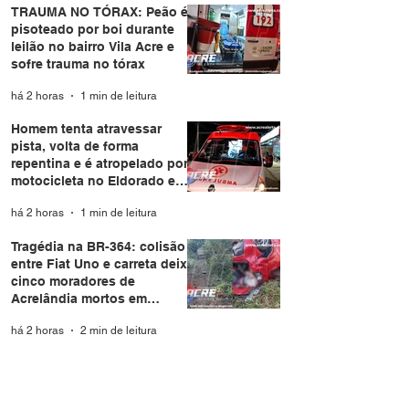
TRAUMA NO TÓRAX: Peão é
pisoteado por boi durante
leilão no bairro Vila Acre e
sofre trauma no tórax
há 2 horas
1 min de leitura
Homem tenta atravessar
pista, volta de forma
repentina e é atropelado por
motocicleta no Eldorado em
Rio Branco
há 2 horas
1 min de leitura
Tragédia na BR-364: colisão
entre Fiat Uno e carreta deixa
cinco moradores de
Acrelândia mortos em
Rondônia
há 2 horas
2 min de leitura