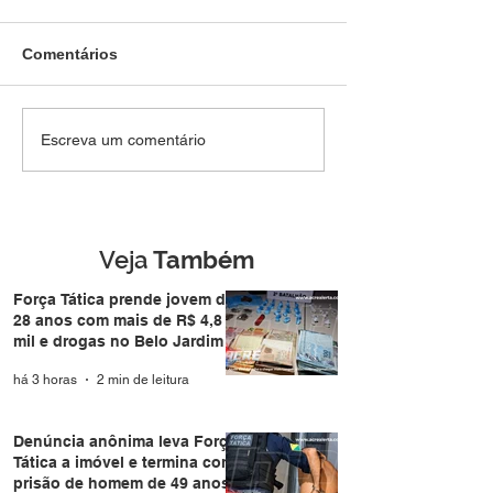
Comentários
Força Tática prende
Denúncia anôni
Escreva um comentário
jovem de 28 anos com
Força Tática a i
mais de R$ 4,8 mil e
termina com pri
drogas no Belo Jardim I
homem de 49 a
Nova Estação
Veja
Também
Força Tática prende jovem de
28 anos com mais de R$ 4,8
mil e drogas no Belo Jardim I
há 3 horas
2 min de leitura
Denúncia anônima leva Força
Tática a imóvel e termina com
prisão de homem de 49 anos