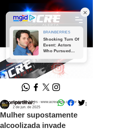
Compartilhar:
Redação 24Hrs - www.acrealerta.com.br
2 de jun. de 2025
Mulher supostamente
alcoolizada invade