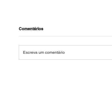
Comentários
Escreva um comentário
VÍDEO: Força Tática
Jov
apreende crack, cocaína,
pela
maconha e materiais
fugi
ligados ao tráfico em
terr
apartamento no Santa
Tri
Helena