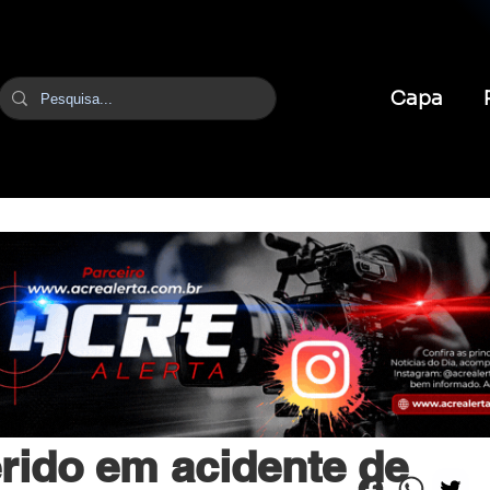
Capa
br
2 de jun.
1 min de leitura
erido em acidente de