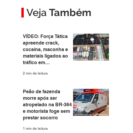
Veja
Também
VÍDEO: Força Tática
apreende crack,
cocaína, maconha e
materiais ligados ao
tráfico em
apartamento no Santa
2 min de leitura
Helena
Peão de fazenda
morre após ser
atropelado na BR-364
e motorista foge sem
prestar socorro
1 min de leitura