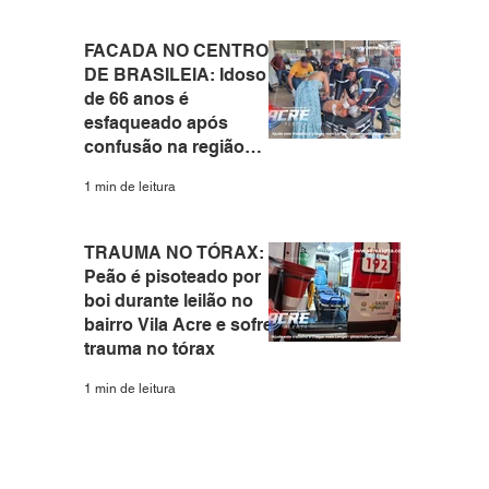
FACADA NO CENTRO
DE BRASILEIA: Idoso
de 66 anos é
esfaqueado após
confusão na região
central do interior do
1 min de leitura
Acre
TRAUMA NO TÓRAX:
Peão é pisoteado por
boi durante leilão no
bairro Vila Acre e sofre
trauma no tórax
1 min de leitura