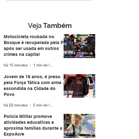
com arma escondida na
aproxima famíli
Cidade do Povo
durante a Expo
Veja
Também
Motocicleta roubada no
Bosque é recuperada pela PM
após ser usada em outros
crimes na capital
há 15 minutos
1 min de leitura
Jovem de 18 anos, é preso
pela Força Tática com arma
escondida na Cidade do
Povo
há 22 minutos
2 min de leitura
Polícia Militar promove
atividades educativas e
aproxima famílias durante a
ExpoAcre