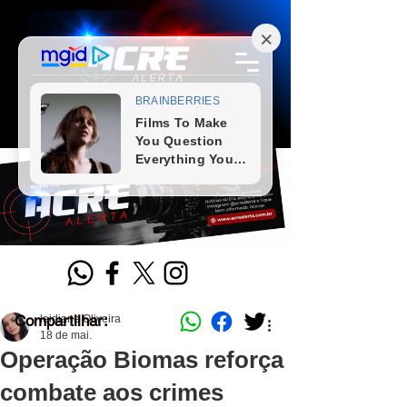
Compartilhar:
leidiane Oliveira
18 de mai.
Operação Biomas reforça
combate aos crimes