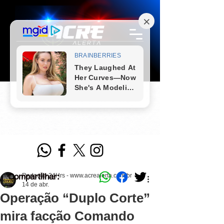
Compartilhar:
Redação 24Hrs - www.acrealerta.com.br
14 de abr.
Operação “Duplo Corte”
mira facção Comando