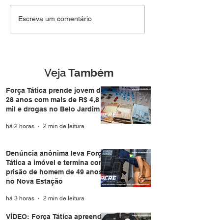
Força Tática prende
Denúncia anôni
Escreva um comentário
jovem de 28 anos com
Força Tática a i
mais de R$ 4,8 mil e
termina com pri
drogas no Belo Jardim I
homem de 49 a
Nova Estação
Veja
Também
Força Tática prende jovem de
28 anos com mais de R$ 4,8
mil e drogas no Belo Jardim I
há 2 horas
2 min de leitura
Denúncia anônima leva Força
Tática a imóvel e termina com
prisão de homem de 49 anos
no Nova Estação
há 3 horas
2 min de leitura
VÍDEO: Força Tática apreende