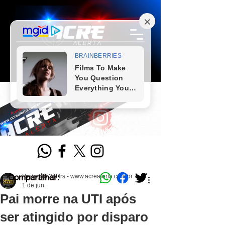
Compartilhar:
Redação 24Hrs - www.acrealerta.com.br
1 de jun.
Pai morre na UTI após
ser atingido por disparo