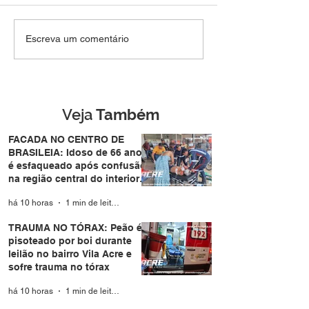
TRAUMA NO TÓRAX:
Homem tenta
Escreva um comentário
Peão é pisoteado por
atravessar pista
boi durante leilão no
de forma repent
bairro Vila Acre e sofre
atropelado por
trauma no tórax
motocicleta no
Eldorado em Ri
Veja
Também
Branco
FACADA NO CENTRO DE
BRASILEIA: Idoso de 66 anos
é esfaqueado após confusão
na região central do interior
do Acre
há 10 horas
1 min de leitura
TRAUMA NO TÓRAX: Peão é
pisoteado por boi durante
leilão no bairro Vila Acre e
sofre trauma no tórax
há 10 horas
1 min de leitura