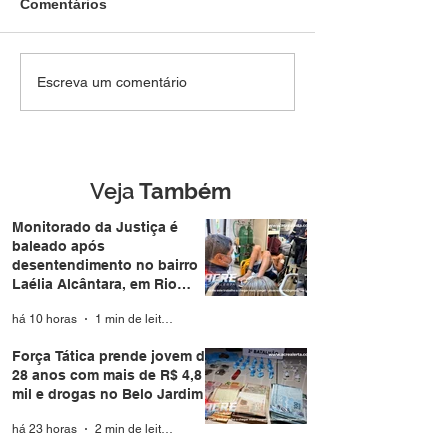
Comentários
SEM DIREITO A LUA DE
Força Tática pr
Escreva um comentário
MEL: Foragido de
jovem de 28 an
Rondônia é
mais de R$ 4,8 m
reconhecido por
drogas no Belo 
câmera facial e preso
durante casamento
Veja
Também
coletivo da Expoacre
Monitorado da Justiça é
baleado após
desentendimento no bairro
Laélia Alcântara, em Rio
Branco
há 10 horas
1 min de leitura
Força Tática prende jovem de
28 anos com mais de R$ 4,8
mil e drogas no Belo Jardim I
há 23 horas
2 min de leitura