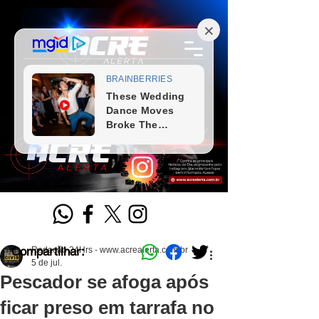
Compartilhar:
Redação 24Hrs - www.acrealerta.com.br
5 de jul.
Pescador se afoga após
ficar preso em tarrafa no