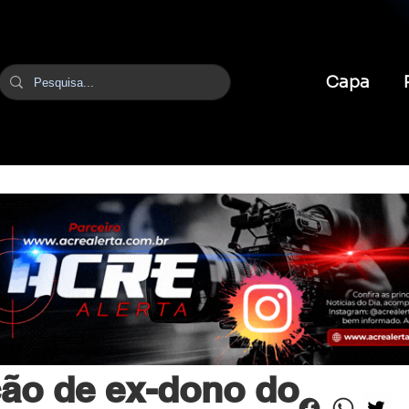
Capa
br
21 de mai.
2 min de leitura
ção de ex-dono do