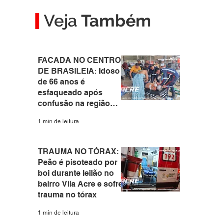
Veja
Também
FACADA NO CENTRO
DE BRASILEIA: Idoso
de 66 anos é
esfaqueado após
confusão na região
central do interior do
1 min de leitura
Acre
TRAUMA NO TÓRAX:
Peão é pisoteado por
boi durante leilão no
bairro Vila Acre e sofre
trauma no tórax
1 min de leitura