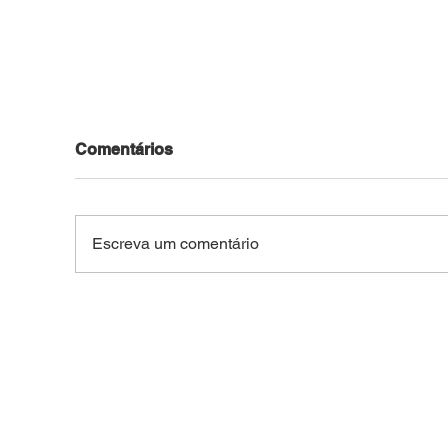
Comentários
Escreva um comentário
FACADA NO CENTRO DE
TRA
BRASILEIA: Idoso de 66
Peã
anos é esfaqueado após
dura
confusão na região central
Vila
do interior do Acre
no 