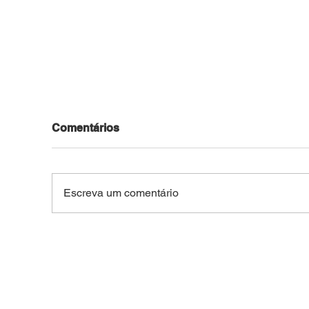
Comentários
Escreva um comentário
Motocicleta roubada no
Jov
Bosque é recuperada pela
pel
PM após ser usada em
arm
outros crimes na capital
do 