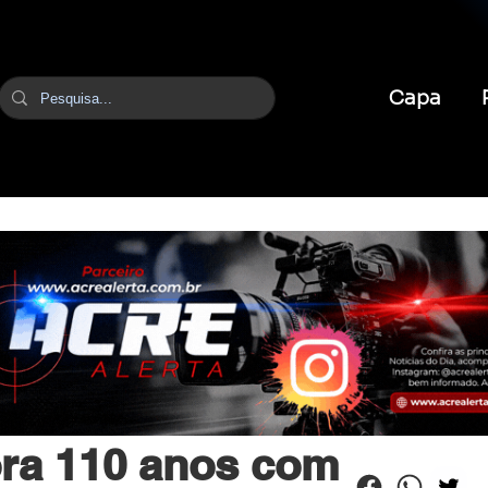
Capa
br
9 de mai.
1 min de leitura
a 110 anos com