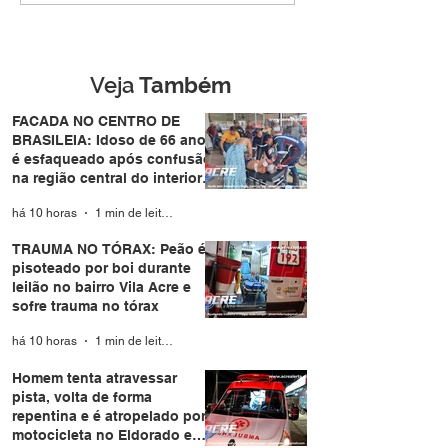
boi durante leilão no
de forma repent
bairro Vila Acre e sofre
atropelado por
trauma no tórax
motocicleta no
Eldorado em Ri
Veja
Também
Branco
FACADA NO CENTRO DE
BRASILEIA: Idoso de 66 anos
é esfaqueado após confusão
na região central do interior
do Acre
há 10 horas
1 min de leitura
TRAUMA NO TÓRAX: Peão é
pisoteado por boi durante
leilão no bairro Vila Acre e
sofre trauma no tórax
há 10 horas
1 min de leitura
Homem tenta atravessar
pista, volta de forma
repentina e é atropelado por
motocicleta no Eldorado em