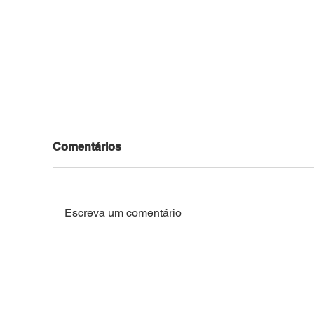
Comentários
Escreva um comentário
Motocicleta roubada no
Jov
Bosque é recuperada pela
pel
PM após ser usada em
arm
outros crimes na capital
do 