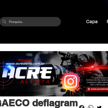
Capa
br
2 de jun.
2 min de leitura
e GAECO deflagram