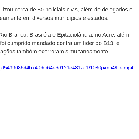
ilizou cerca de 80 policiais civis, além de delegados e 
aneamente em diversos municípios e estados.
 Branco, Brasiléia e Epitaciolândia, no Acre, além 
 foi cumprido mandado contra um líder do B13, e 
as ações também ocorreram simultaneamente.
302_d5439086d4b74f0bb64e6d121e481ac1/1080p/mp4/file.mp4