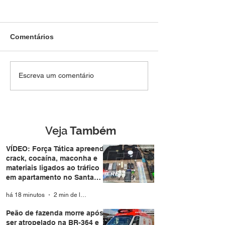
Comentários
Peão de fazenda morre
FACADA NO C
Escreva um comentário
após ser atropelado na
DE BRASILEIA: 
BR-364 e motorista foge
de 66 anos é
sem prestar socorro
esfaqueado apó
confusão na reg
central do inter
Veja
Também
Acre
VÍDEO: Força Tática apreende
crack, cocaína, maconha e
materiais ligados ao tráfico
em apartamento no Santa
Helena
há 18 minutos
2 min de leitura
Peão de fazenda morre após
ser atropelado na BR-364 e