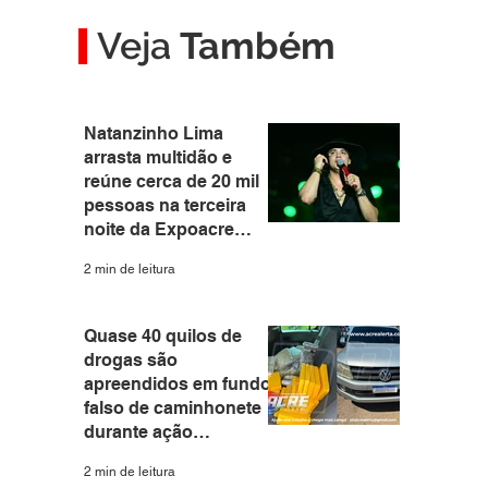
Veja
Também
Natanzinho Lima
arrasta multidão e
reúne cerca de 20 mil
pessoas na terceira
noite da Expoacre
2026
2 min de leitura
Quase 40 quilos de
drogas são
apreendidos em fundo
falso de caminhonete
durante ação
integrada das forças
2 min de leitura
de segurança em Rio