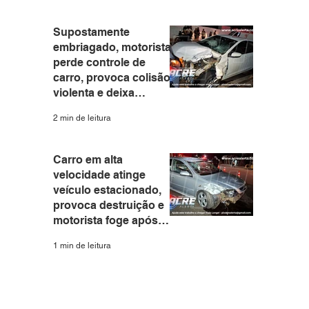
Branco
Supostamente
embriagado, motorista
perde controle de
carro, provoca colisão
violenta e deixa
motociclista e
2 min de leitura
passageira feridos em
Rio Branco
Carro em alta
velocidade atinge
veículo estacionado,
provoca destruição e
motorista foge após
acidente na Avenida
1 min de leitura
Sobral