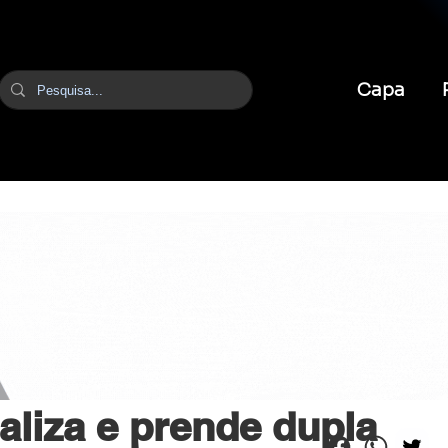
Capa
itura
caliza e prende dupla