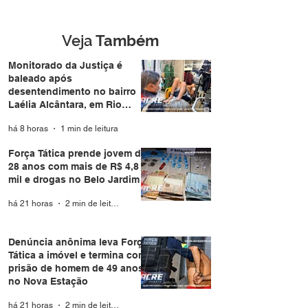
reconhecido por
drogas no Belo 
câmera facial e preso
durante casamento
Veja
Também
coletivo da Expoacre
Monitorado da Justiça é
baleado após
desentendimento no bairro
Laélia Alcântara, em Rio
Branco
há 8 horas
1 min de leitura
Força Tática prende jovem de
28 anos com mais de R$ 4,8
mil e drogas no Belo Jardim I
há 21 horas
2 min de leitura
Denúncia anônima leva Força
Tática a imóvel e termina com
prisão de homem de 49 anos
no Nova Estação
há 21 horas
2 min de leitura