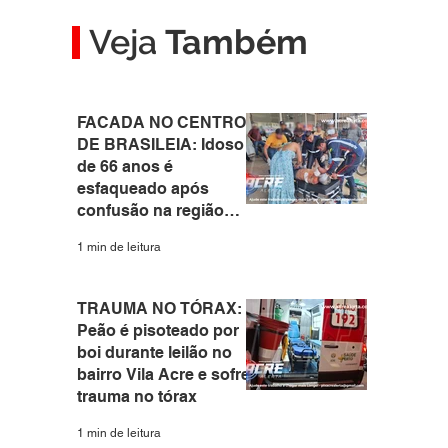
Veja
Também
FACADA NO CENTRO
DE BRASILEIA: Idoso
de 66 anos é
esfaqueado após
confusão na região
central do interior do
1 min de leitura
Acre
TRAUMA NO TÓRAX:
Peão é pisoteado por
boi durante leilão no
bairro Vila Acre e sofre
trauma no tórax
1 min de leitura