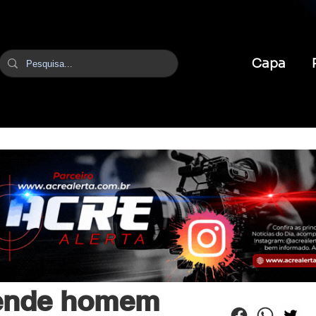
Capa
br
27 de mai. de 2025
1 min de leitura
prende homem