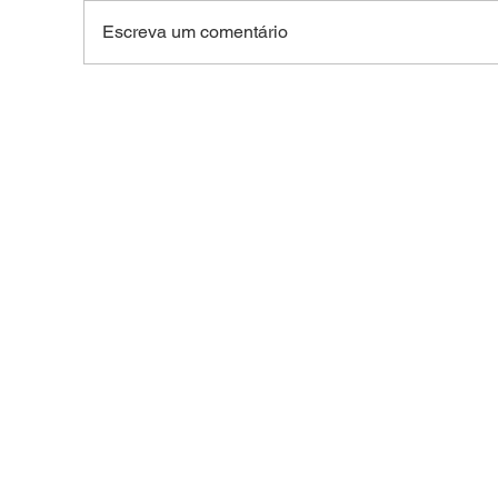
Escreva um comentário
FACADA NO CENTRO DE
TRA
BRASILEIA: Idoso de 66
Peã
anos é esfaqueado após
dura
confusão na região central
Vila
do interior do Acre
no 